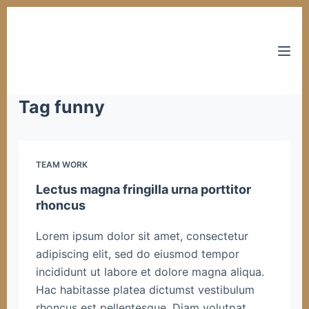
S
k
i
p
t
Tag
funny
o
c
o
TEAM WORK
n
Lectus magna fringilla urna porttitor
t
rhoncus
e
n
Lorem ipsum dolor sit amet, consectetur
t
adipiscing elit, sed do eiusmod tempor
incididunt ut labore et dolore magna aliqua.
Hac habitasse platea dictumst vestibulum
rhoncus est pellentesque. Diam volutpat